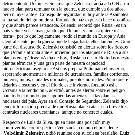
detrimento de Ucrania». Se creía que Zelenski traería a la ONU un
nuevo plan para terminar con la guerra, que cumple ya dos años,
pero ni ayer ante el Consejo de Seguridad ni hoy ante la Asamblea
se ha salido del guion de su fórmula de paz expuesta hace dos años
y que ahora parece estancada. Zelenski recordó que Rusia «es un
país veinte veces más grande que Ucrania y aun así quiere más
tierra», por lo que lógicamente «todo el mundo en Europa y Asia
Central siente que la guerra puede llegar hasta ellos también». Gran
parte del discurso de Zelenski consistió en alertar sobre los riesgos
que Ucrania afronta ante el invierno por los ataques de Rusia a sus
plantas energéticas: «A día de hoy, Rusia ha destruido todas nuestras
plantas térmicas y una gran parte de nuestra capacidad
hidroeléctrica», aseguró. «Así nos prepara Putin para el invierno,
esperando atormentar a millones de ucranianos, familias corrientes,
mujeres, niños, ciudades normales, pueblos normales. Putin quiere
dejarlos a oscuras y en el frío de este invierno, forzando así a
Ucrania a la rendición», advirtió, antes de alertar sobre el peligro
para todo el mundo que suponen las amenazas a las plantas
nucleares del país. Ayer en el Consejo de Seguridad, Zelenski dijo
tener información precisa de que Rusia planea atacar en breve tres
centrales nucleares ucranianas, aunque no concretó cuáles.
Respecto de Lula da Silva, quien tiene una posición muy
controvertida con respecto a Venezuela, cuando el presidente
Volodimir Zelensky
, pidió reunirse con su colega brasileño,
Luiz