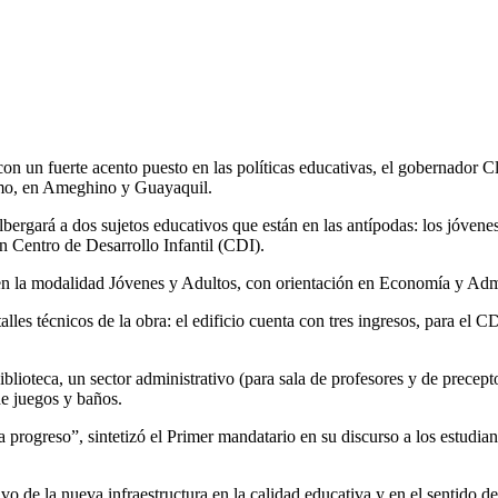
con un fuerte acento puesto en las políticas educativas, el gobernador C
imo, en Ameghino y Guayaquil.
ergará a dos sujetos educativos que están en las antípodas: los jóvenes
n Centro de Desarrollo Infantil (CDI).
 en la modalidad Jóvenes y Adultos, con orientación en Economía y Admi
lles técnicos de la obra: el edificio cuenta con tres ingresos, para el 
blioteca, un sector administrativo (para sala de profesores y de precepto
 de juegos y baños.
progreso”, sintetizó el Primer mandatario en su discurso a los estudiant
tivo de la nueva infraestructura en la calidad educativa y en el sentido 