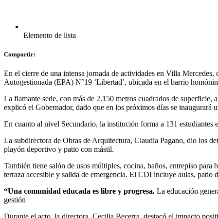
Elemento de lista
Compartir:
En el cierre de una intensa jornada de actividades en Villa Mercedes, 
Autogestionada (EPA) N°19 ‘Libertad’, ubicada en el barrio homón
La flamante sede, con más de 2.150 metros cuadrados de superficie, alb
explicó el Gobernador, dado que en los próximos días se inaugurará u
En cuanto al nivel Secundario, la institución forma a 131 estudiantes
La subdirectora de Obras de Arquitectura, Claudia Pagano, dio los deta
playón deportivo y patio con mástil.
También tiene salón de usos múltiples, cocina, baños, entrepiso para bi
terraza accesible y salida de emergencia. El CDI incluye aulas, patio
“Una comunidad educada es libre y progresa.
La educación genera 
gestión
Durante el acto, la directora, Cecilia Becerra, destacó el impacto posi