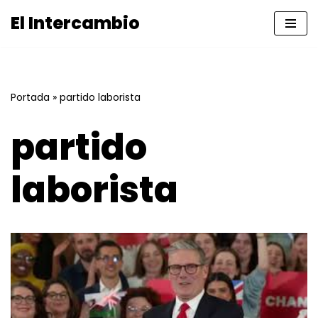
El Intercambio
Saltar
al
contenido
Portada
»
partido laborista
partido
laborista