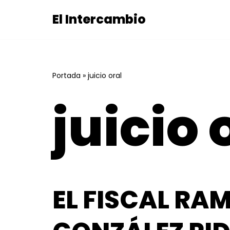
El Intercambio
Saltar
al
contenido
Portada
»
juicio oral
juicio 
EL FISCAL RA