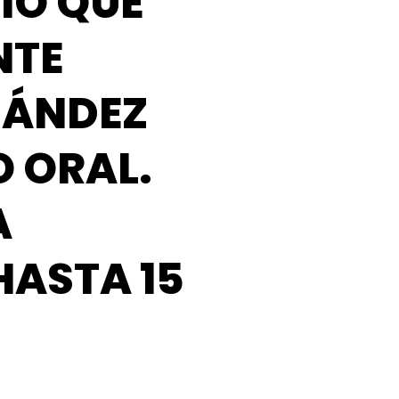
IÓ QUE
NTE
NÁNDEZ
O ORAL.
A
HASTA 15