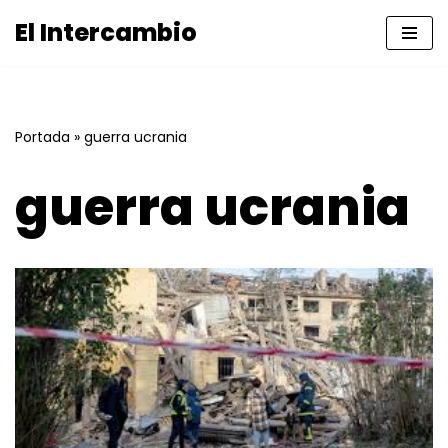
El Intercambio
Saltar
al
contenido
Portada
»
guerra ucrania
guerra ucrania