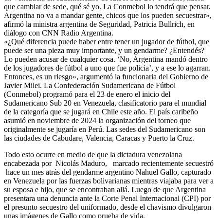
que cambiar de sede, qué sé yo. La Conmebol lo tendrá que pensar.
Argentina no va a mandar gente, chicos que los pueden secuestrar»,
afirmó la ministra argentina de Seguridad, Patricia Bullrich, en
diálogo con CNN Radio Argentina.
«¿Qué diferencia puede haber entre tener un jugador de fútbol, que
puede ser una pieza muy importante, y un gendarme? ¿Entendés?
Lo pueden acusar de cualquier cosa. ‘No, Argentina mandó dentro
de los jugadores de fútbol a uno que fue policía’, y a ese lo agarran.
Entonces, es un riesgo», argumentó la funcionaria del Gobierno de
Javier Milei. La Confederación Sudamericana de Fútbol
(Conmebol) programó para el 23 de enero el inicio del
Sudamericano Sub 20 en Venezuela, clasificatorio para el mundial
de la categoría que se jugará en Chile este año. El país caribeño
asumió en noviembre de 2024 la organización del torneo que
originalmente se jugaría en Perú. Las sedes del Sudamericano son
las ciudades de Cabudare, Valencia, Caracas y Puerto la Cruz.
Todo esto ocurre en medio de que la dictadura venezolana
encabezada por Nicolás Maduro, marcado recientemente secuestró
hace un mes atrás del gendarme argentino Nahuel Gallo, capturado
en Venezuela por las fuerzas bolivarianas mientras viajaba para ver a
su esposa e hijo, que se encontraban allá. Luego de que Argentina
presentara una denuncia ante la Corte Penal Internacional (CPI) por
el presunto secuestro del uniformado, desde el chavismo divulgaron
unas imágenes de Gallo como prueba de vida.