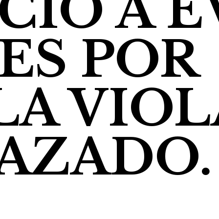
IÓ A E
ES POR
A VIOL
AZADO.