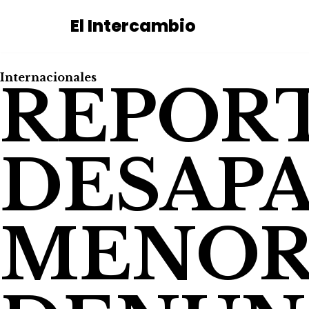
El Intercambio
Saltar
al
contenido
Internacionales
REPOR
DESAPA
MENOR