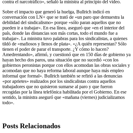
contra el narcotráfico», señaló la ministra al principio del video.
Sobre el impacto que generó la huelga, Bullrich indicó en
conversación con LN+ que se trató de «un paro que demuestra la
debilidad del sindicalismo» porque «sólo paran aquellos que no
pueden ir a trabajar». En esa línea, aseguró que «en el interior del
país, donde las distancias son más cortas, todo el mundo fue a
trabajar». La ministra tuvo palabras para los sindicalistas, a quienes
tildó de «mafiosos y llenos de plata». «¿A quién representan? Sólo
tienen el poder de parar el transporte. ¿Y cómo lo hacen?
Amedrentando», afirmó, y cuestionó que en 150 días de gobierno ya
hayan hecho dos paros, una situación que no sucedió «con los
gobiernos peronistas porque con ellos acomodan las obras sociales y
acomodan que no haya reforma laboral aunque haya más empleo
informal que formal». Bullrich también se refirió a las denuncias
«por aprietes» realizados por los sindicalistas contra aquellos
trabajadores que no quisieron sumarse al paro y que fueron
recogidas por la línea telefónica habilitada por el Gobierno. En ese
sentido, la ministra aseguró que «mañana (viernes) judicializamos
todo».
Posts Relacionados