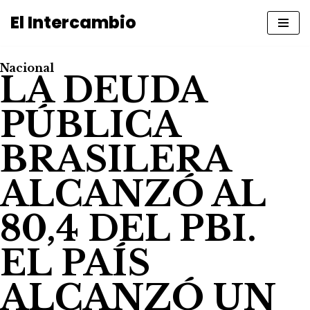
El Intercambio
Saltar
al
Nacional
contenido
LA DEUDA
PÚBLICA
BRASILERA
ALCANZÓ AL
80,4 DEL PBI.
EL PAÍS
ALCANZÓ UN