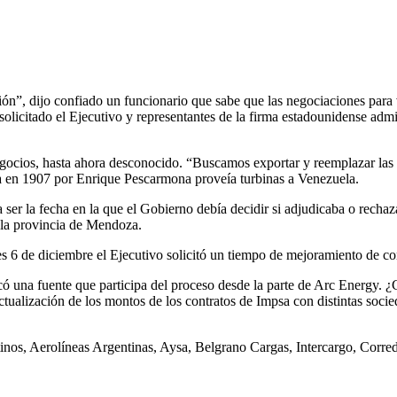
ción”, dijo confiado un funcionario que sabe que las negociaciones par
olicitado el Ejecutivo y representantes de la firma estadounidense admi
gocios, hasta ahora desconocido. “Buscamos exportar y reemplazar las 
ada en 1907 por Enrique Pescarmona proveía turbinas a Venezuela.
 a ser la fecha en la que el Gobierno debía decidir si adjudicaba o rec
 la provincia de Mendoza.
nes 6 de diciembre el Ejecutivo solicitó un tiempo de mejoramiento de co
ó una fuente que participa del proceso desde la parte de Arc Energy. ¿
tualización de los montos de los contratos de Impsa con distintas soci
entinos, Aerolíneas Argentinas, Aysa, Belgrano Cargas, Intercargo, Corr