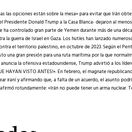
as las opciones están sobre la mesa» para evitar que Irán obt
el Presidente Donald Trump a la Casa Blanca- dejaron al menos
que ha controlado gran parte de Yemen durante más de una déca
ra la guerra de Israel en Gaza. Los hutíes han lanzado numeros
contra el territorio palestino, en octubre de 2023. Según el P
to una gran presión para una ruta marítima por la que normalme
que anuncia la ofensiva estadounidense, Trump advirtió a los
AN VISTO ANTES!». En febrero, el magnate republicano envió
r iraní y afirmando que, a falta de un acuerdo, el asunto pod
 afirmó rotundamente: «Irán no puede tener un arma nuclear. T