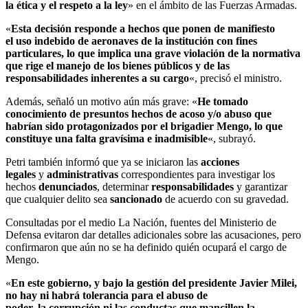
la ética y el respeto a la ley
» en el ámbito de las Fuerzas Armadas.
«
Esta decisión responde a hechos que ponen de manifiesto
el uso indebido de aeronaves de la institución con fines
particulares, lo que implica una grave violación de la normativa
que rige el manejo de los bienes públicos y de las
responsabilidades inherentes a su cargo
«, precisó el ministro.
Además, señaló un motivo aún más grave: «
He tomado
conocimiento de presuntos hechos de acoso y/o abuso que
habrían sido protagonizados por el brigadier Mengo, lo que
constituye una falta gravísima e inadmisible
«, subrayó.
Petri también informó que ya se iniciaron las
acciones
legales
y
administrativas
correspondientes para investigar los
hechos
denunciados
, determinar
responsabilidades
y garantizar
que cualquier delito sea
sancionado
de acuerdo con su gravedad.
Consultadas por el medio La Nación, fuentes del Ministerio de
Defensa evitaron dar detalles adicionales sobre las acusaciones, pero
confirmaron que aún no se ha definido quién ocupará el cargo de
Mengo.
«
En este gobierno, y bajo la gestión del presidente Javier Milei,
no hay ni habrá tolerancia para el abuso de
poder, la corrupción ni las conductas que mancillen la