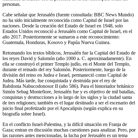
personas.
Cabe señalar que Jerusalén (fuente consultada: BBC News Mundo)
no ha sido inicialmente reconocida como Capital de Israel por las
naciones. Desde la creación del Estado de Israel en 1948, solo
Estados Unidos reconoció a Jerusalén como Capital de Israel, en el
año 2017. Posteriormente se sumaron a este reconocimiento:
Guatemala, Honduras, Kosovo y Papúa Nueva Guinea.
Retomando los textos bíblicos, Jerusalén fue la Capital del Estado de
los reyes David y Salomón (año 1000 a. C. aproximadamente). En
ella se construyó el primer Templo judío, en el Monte del Templo,
durante el reinado del rey Salomón. Posteriormente, luego de la
división del reino en Judea e Israel, permaneció como Capital de
Judea. Más tarde, fue conquistada y destruida por el rey de
Babilonia Nabucodonosor II (año 586). Para el historiador británico
Simón Sebag Montefiore, Jerusalén fue y es objetivo de mil batallas,
conquistas y destrucciones a lo largo de los siglos y la ciudad santa
de tres religiones; también es el lugar destinado a ser el escenario del
juicio final profetizado por el Apocalipsis (según explica en su
biografía sobre Israel).
En el conflicto Israel-Palestina, y la difícil situación en Franja de
Gaza; entran en discusión muchas cuestiones para analizar. Pero, por
las razones antes mencionadas, la lucha por Jerusalén es un tema