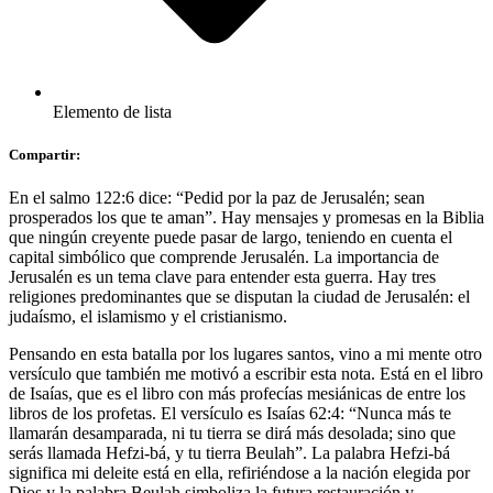
Elemento de lista
Compartir:
En el salmo 122:6 dice: “Pedid por la paz de Jerusalén; sean
prosperados los que te aman”. Hay mensajes y promesas en la Biblia
que ningún creyente puede pasar de largo, teniendo en cuenta el
capital simbólico que comprende Jerusalén. La importancia de
Jerusalén es un tema clave para entender esta guerra. Hay tres
religiones predominantes que se disputan la ciudad de Jerusalén: el
judaísmo, el islamismo y el cristianismo.
Pensando en esta batalla por los lugares santos, vino a mi mente otro
versículo que también me motivó a escribir esta nota. Está en el libro
de Isaías, que es el libro con más profecías mesiánicas de entre los
libros de los profetas. El versículo es Isaías 62:4: “Nunca más te
llamarán desamparada, ni tu tierra se dirá más desolada; sino que
serás llamada Hefzi-bá, y tu tierra Beulah”. La palabra Hefzi-bá
significa mi deleite está en ella, refiriéndose a la nación elegida por
Dios y la palabra Beulah simboliza la futura restauración y