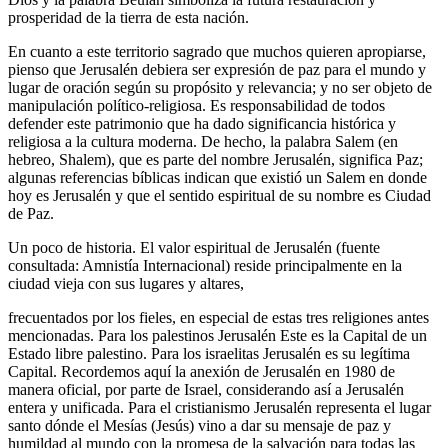
prosperidad de la tierra de esta nación.
En cuanto a este territorio sagrado que muchos quieren apropiarse,
pienso que Jerusalén debiera ser expresión de paz para el mundo y
lugar de oración según su propósito y relevancia; y no ser objeto de
manipulación político-religiosa. Es responsabilidad de todos
defender este patrimonio que ha dado significancia histórica y
religiosa a la cultura moderna. De hecho, la palabra Salem (en
hebreo, Shalem), que es parte del nombre Jerusalén, significa Paz;
algunas referencias bíblicas indican que existió un Salem en donde
hoy es Jerusalén y que el sentido espiritual de su nombre es Ciudad
de Paz.
Un poco de historia. El valor espiritual de Jerusalén (fuente
consultada: Amnistía Internacional) reside principalmente en la
ciudad vieja con sus lugares y altares,
frecuentados por los fieles, en especial de estas tres religiones antes
mencionadas. Para los palestinos Jerusalén Este es la Capital de un
Estado libre palestino. Para los israelitas Jerusalén es su legítima
Capital. Recordemos aquí la anexión de Jerusalén en 1980 de
manera oficial, por parte de Israel, considerando así a Jerusalén
entera y unificada. Para el cristianismo Jerusalén representa el lugar
santo dónde el Mesías (Jesús) vino a dar su mensaje de paz y
humildad al mundo con la promesa de la salvación para todas las