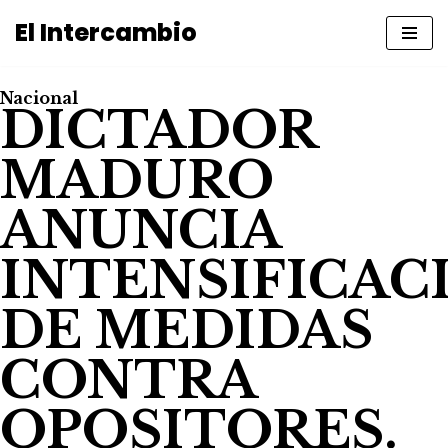
El Intercambio
Saltar
al
Nacional
contenido
DICTADOR
MADURO
ANUNCIA
INTENSIFICAC
DE MEDIDAS
CONTRA
OPOSITORES.