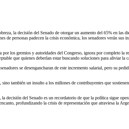
reza, la decisión del Senado de otorgar un aumento del 65% en las dieta
ones de personas padecen la crisis económica, los senadores verán sus in
 por los gremios y autoridades del Congreso, ignora por completo la rea
eptable que quienes deberían estar buscando soluciones para aliviar la ca
os senadores se desengancharan de este incremento salarial, pero su pedi
, sino también un insulto a los millones de contribuyentes que sostiene
la decisión del Senado es un recordatorio de que la política sigue oper
encanto, profundizando la crisis de representación que atraviesa la Arge