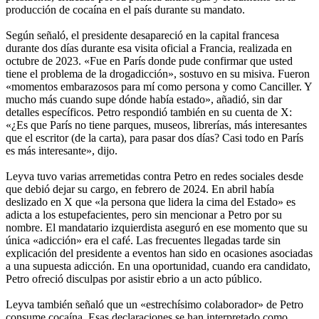
producción de cocaína en el país durante su mandato.
Según señaló, el presidente desapareció en la capital francesa
durante dos días durante esa visita oficial a Francia, realizada en
octubre de 2023. «Fue en París donde pude confirmar que usted
tiene el problema de la drogadicción», sostuvo en su misiva. Fueron
«momentos embarazosos para mí como persona y como Canciller. Y
mucho más cuando supe dónde había estado», añadió, sin dar
detalles específicos. Petro respondió también en su cuenta de X:
«¿Es que París no tiene parques, museos, librerías, más interesantes
que el escritor (de la carta), para pasar dos días? Casi todo en París
es más interesante», dijo.
Leyva tuvo varias arremetidas contra Petro en redes sociales desde
que debió dejar su cargo, en febrero de 2024. En abril había
deslizado en X que «la persona que lidera la cima del Estado» es
adicta a los estupefacientes, pero sin mencionar a Petro por su
nombre. El mandatario izquierdista aseguró en ese momento que su
única «adicción» era el café. Las frecuentes llegadas tarde sin
explicación del presidente a eventos han sido en ocasiones asociadas
a una supuesta adicción. En una oportunidad, cuando era candidato,
Petro ofreció disculpas por asistir ebrio a un acto público.
Leyva también señaló que un «estrechísimo colaborador» de Petro
consume cocaína. Esas declaraciones se han interpretado como